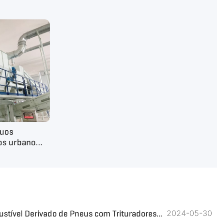
duos
dos urbanos
to de
hina
Sucata de Pneus para Combustível Derivado de Pneus com Trituradores da GEP ECOTECH
2024-05-30