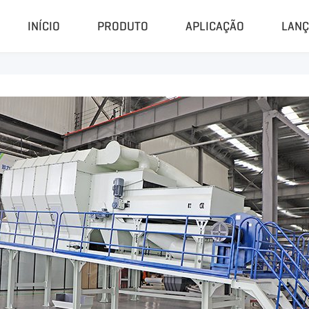
INÍCIO
PRODUTO
APLICAÇÃO
LAN
Compactador E Granulador
Planta C
Prensa Hidráulica
Sistema De
Máquina De Pellet De CDR
Planta De 
Granulador Universal
Planta De 
Moedor De Borracha
Unidade D
Peletizadora De Biomassa
Sistema De
Planta De Pi