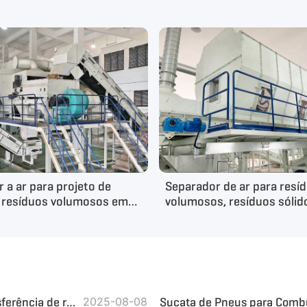
r a ar para projeto de
Separador de ar para resí
 resíduos volumosos em
volumosos, resíduos sóli
na
e resíduos de jardim Proje
eliminação em Zhejiang, C
Principais equipamentos utilizados numa estação de transferência de resíduos — Soluções eficientes e sustentáveis para a gestão de resíduos
2025-08-08