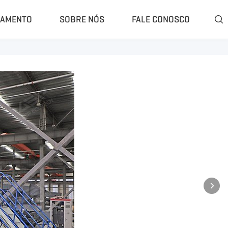
ÇAMENTO
SOBRE NÓS
FALE CONOSCO

ompleta
Classificador E Separador
 Trituração Fechado
Separador De Ar
Trituração Móvel
Separador De Corrente Parasita
Britagem Móvel
Separador Magnético
e Moagem De Borracha
Rasper De Pneus
 Pirólise De Pneus
Removedor De Talão De Pneus
rólise Portátil
Mais»
