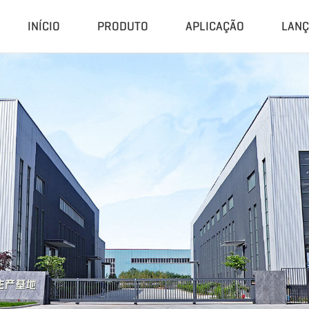
INÍCIO
PRODUTO
APLICAÇÃO
LAN
Compactador E Granulador
Planta C
Prensa Hidráulica
Sistema De
Máquina De Pellet De CDR
Planta De 
Granulador Universal
Planta De 
Moedor De Borracha
Unidade D
Peletizadora De Biomassa
Sistema De
Planta De Pi