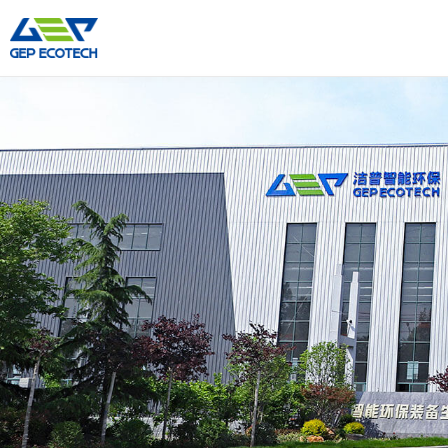
Máquina Trituradora
Máquina Britadora
Triturador De Eixo Duplo
Triturador De Martelo
Triturador De Eixo Único
Britador De Mandíbula
Triturador De Eixo Quádruplo
Britador De Impacto
Pré-Triturador
Britador De Cone
Moinho De Martelos
Britador VSI
Mais»