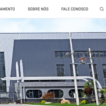
ÇAMENTO
SOBRE NÓS
FALE CONOSCO

ompleta
Classificador E Separador
 Trituração Fechado
Separador De Ar
Trituração Móvel
Separador De Corrente Parasita
Britagem Móvel
Separador Magnético
e Moagem De Borracha
Rasper De Pneus
 Pirólise De Pneus
Removedor De Talão De Pneus
rólise Portátil
Mais»