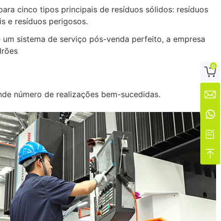
 cinco tipos principais de resíduos sólidos: resíduos
is e resíduos perigosos.
e um sistema de serviço pós-venda perfeito, a empresa
drões
0

nde número de realizações bem-sucedidas.



