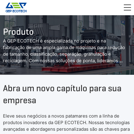
APLICAÇÃO

LANÇAMENTO
Produto
SOBRE NÓS
A GEP ECOTECH é especializada no projeto e na
fabricação de uma ampla gama de máquinas para redução
FALE CONOSCO
de tamanho, classificação, separação, granulação e
reciclagem. Com nossas soluções de ponta, lideramos o
caminho para o gerenciamento sustentável e eficiente de
recursos.
Abra um novo capítulo para sua
empresa
Eleve seus negócios a novos patamares com a linha de
produtos inovadores da GEP ECOTECH. Nossas tecnologias
avançadas e abordagens personalizadas são as chaves para