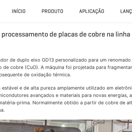
INÍCIO
PRODUTO
APLICAÇÃO
LAN
a processamento de placas de cobre na linha
Compactador E Granulador
Planta C
Prensa Hidráulica
Sistema De
Máquina De Pellet De CDR
Planta De 
or de duplo eixo GD13 personalizado para um renomado f
Granulador Universal
Planta De 
do de cobre (CuO). A máquina foi projetada para fragmen
Moedor De Borracha
Unidade D
bsequente de oxidação térmica.
Peletizadora De Biomassa
Sistema De
tável e de alta pureza amplamente utilizado em eletrônico
Planta De Pi
condutores avançados e materiais para novas energias, a
atéria-prima. Normalmente obtido a partir de cobre de alt
a.