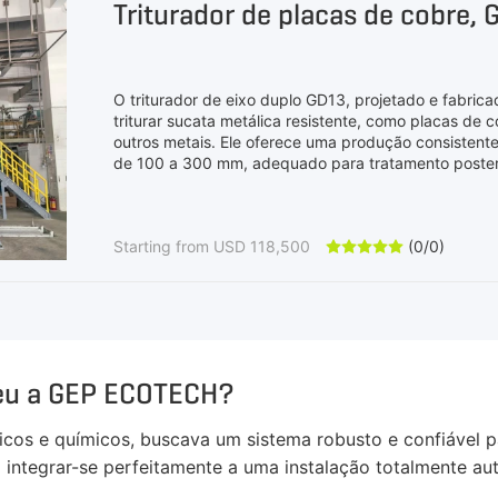
Triturador de placas de cobre,
O triturador de eixo duplo GD13, projetado e fabri
triturar sucata metálica resistente, como placas de 
outros metais. Ele oferece uma produção consistent
de 100 a 300 mm, adequado para tratamento poster
velocidade e alto binário, cortadores móveis de aço d
enrolamento e controlo PLC inteligente, o triturado
eficiente e duradouro para uma vasta gama de apli
Starting from USD 118,500
(0/0)





heu a GEP ECOTECH?
éticos e químicos, buscava um sistema robusto e confiável 
 integrar-se perfeitamente a uma instalação totalmente au