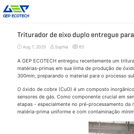
Triturador de eixo duplo entregue par
Máquina Trituradora
Máquina Britadora
Aug 7, 2025
Sophia
65
Triturador De Eixo Duplo
Triturador De Martelo
Triturador De Eixo Único
Britador De Mandíbula
A GEP ECOTECH entregou recentemente um triturad
Triturador De Eixo Quádruplo
Britador De Impacto
matérias-primas em sua linha de produção de óxi
Pré-Triturador
Britador De Cone
300mm, preparando o material para o processo su
Moinho De Martelos
Britador VSI
O óxido de cobre (CuO) é um composto inorgânico es
Mais»
sensores de gás. Como componente crucial em semi
etapas - especialmente no pré-processamento da m
matéria-prima uniforme e com contaminação mínim