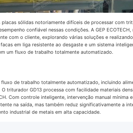
 placas sólidas notoriamente difíceis de processar com tri
esempenho confiável nessas condições. A GEP ECOTECH, no 
 com o cliente, explorando várias soluções e realizando e
acas em liga resistente ao desgaste e um sistema intelig
a em um fluxo de trabalho totalmente automatizado.
fluxo de trabalho totalmente automatizado, incluindo alime
. O triturador GD13 processa com facilidade materiais de
. Com controle inteligente, intervenção manual mínima e a
ente na saída, mas também reduz significativamente a inte
to industrial de metais em alta capacidade.