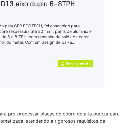
 GD13 eixo duplo 6–8TPH
cado pela GEP ECOTECH, foi concebido para
cobre (espessura até 30 mm), perfis de alumínio e
e de 6 a 8 TPH, com tamanho de saída de cerca
ior do metal. Com um design de baixa
e alta liga CrNiMo, cortadores fixos anti-
r oferece um desempenho fiável, energeticamente
cações de reciclagem de metais pesados.
Fazer pedido
para pré-processar placas de cobre de alta pureza para
tomatizada, atendendo a rigorosos requisitos de