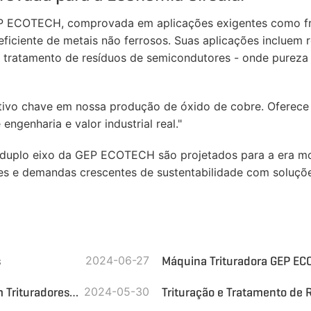
GEP ECOTECH, comprovada em aplicações exigentes como f
iciente de metais não ferrosos. Suas aplicações incluem 
 e tratamento de resíduos de semicondutores - onde pureza
ativo chave em nossa produção de óxido de cobre. Oferece
ngenharia e valor industrial real."
de duplo eixo da GEP ECOTECH são projetados para a era m
ntes e demandas crescentes de sustentabilidade com soluçõ
s
2024-06-27
Sucata de Pneus para Combustível Derivado de Pneus com Trituradores da GEP ECOTECH
2024-05-30
Trituração e Tratamento de