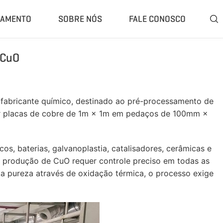
ÇAMENTO
SOBRE NÓS
FALE CONOSCO

 CuO
ompleta
Classificador E Separador
 Trituração Fechado
Separador De Ar
Trituração Móvel
Separador De Corrente Parasita
abricante químico, destinado ao pré-processamento de
Britagem Móvel
Separador Magnético
tar placas de cobre de 1m × 1m em pedaços de 100mm ×
e Moagem De Borracha
Rasper De Pneus
 Pirólise De Pneus
Removedor De Talão De Pneus
s, baterias, galvanoplastia, catalisadores, cerâmicas e
rólise Portátil
Mais»
 produção de CuO requer controle preciso em todas as
a pureza através de oxidação térmica, o processo exige