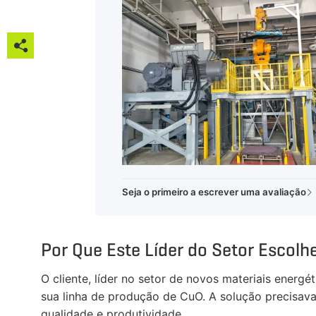






Seja o primeiro a escrever uma avaliação

Por Que Este Líder do Setor Escol
O cliente, líder no setor de novos materiais energ
sua linha de produção de CuO. A solução precisava
qualidade e produtividade.