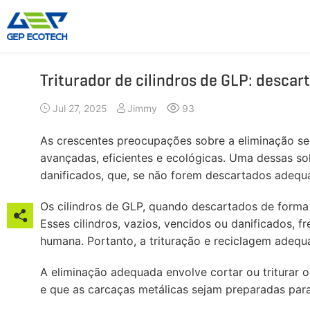
Triturador de cilindros de GLP: descar
Máquina Trituradora
Máquina Britadora
Jul 27, 2025
Jimmy
93
Triturador De Eixo Duplo
Triturador De Martelo
Triturador De Eixo Único
Britador De Mandíbula
As crescentes preocupações sobre a eliminação seg
Triturador De Eixo Quádruplo
Britador De Impacto
avançadas, eficientes e ecológicas. Uma dessas s
Pré-Triturador
Britador De Cone
danificados, que, se não forem descartados adequa
Moinho De Martelos
Britador VSI
Os cilindros de GLP, quando descartados de forma
Mais»

Esses cilindros, vazios, vencidos ou danificados
humana. Portanto, a trituração e reciclagem adequa


A eliminação adequada envolve cortar ou triturar 
e que as carcaças metálicas sejam preparadas para
