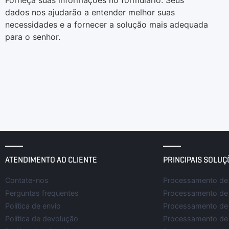
Forneça suas informações no formulário. Seus
dados nos ajudarão a entender melhor suas
necessidades e a fornecer a solução mais adequada
para o senhor.
ATENDIMENTO AO CLIENTE
PRINCIPAIS SOLUÇ
Contate-nos
Processamento de 
Perguntas frequentes
Processamento de
Política de envio
Processamento de 
Política de devolução
Processamento de