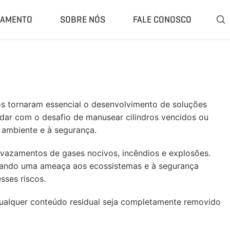
ÇAMENTO
SOBRE NÓS
FALE CONOSCO

ompleta
Classificador E Separador
 Trituração Fechado
Separador De Ar
Trituração Móvel
Separador De Corrente Parasita
os tornaram essencial o desenvolvimento de soluções
Britagem Móvel
Separador Magnético
lidar com o desafio de manusear cilindros vencidos ou
e Moagem De Borracha
Rasper De Pneus
 ambiente e à segurança.
 Pirólise De Pneus
Removedor De Talão De Pneus
 vazamentos de gases nocivos, incêndios e explosões.
rólise Portátil
Mais»
entando uma ameaça aos ecossistemas e à segurança
sses riscos.
 qualquer conteúdo residual seja completamente removido