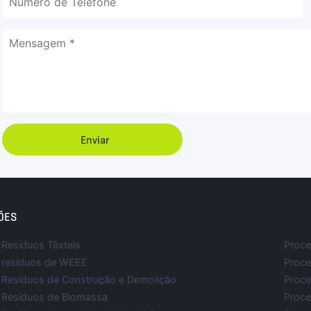
Enviar
ÕES
Resíduos Têxteis
Proce
 resíduos de WEEE
Proce
Resíduos de Construção e Demolição
Proce
 Resíduos de Biomassa
Proce