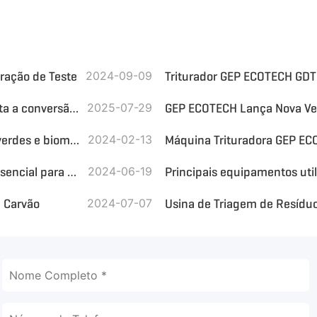
eração de Teste
2024-09-09
Triturador GEP ECOTECH GDT
O picador de tambor da série GZP da GEP ECOTECH aumenta a conversão de energia de biomassa
2025-07-29
GEP ECOTECH Lança Nova Ver
Triturador de eixo duplo para processamento de resíduos verdes e biomassa
2024-02-13
Triturador de Eixo Duplo da GEP ECOTECH: Equipamento Essencial para o Descarte de Carcaças de Animais
2024-06-19
 Carvão
2024-07-07
Usina de Triagem de Resídu