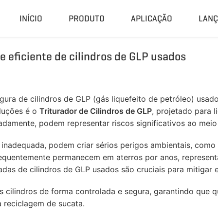
INÍCIO
PRODUTO
APLICAÇÃO
LAN
te eficiente de cilindros de GLP usados
Compactador E Granulador
Planta C
Prensa Hidráulica
Sistema De
Máquina De Pellet De CDR
Planta De 
ura de cilindros de GLP (gás liquefeito de petróleo) usad
Granulador Universal
Planta De 
oluções é o
Triturador de Cilindros de GLP
, projetado para 
Moedor De Borracha
Unidade D
damente, podem representar riscos significativos ao meio
Peletizadora De Biomassa
Sistema De
 inadequada, podem criar sérios perigos ambientais, como
Planta De Pi
, frequentemente permanecem em aterros por anos, repres
das de cilindros de GLP usados são cruciais para mitigar e
os cilindros de forma controlada e segura, garantindo que
 reciclagem de sucata.