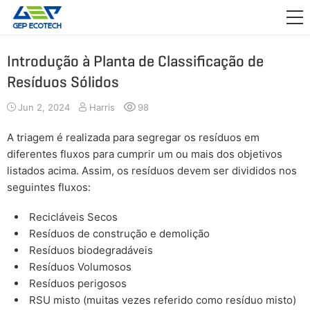
APLICAÇÃO

LANÇAMENTO
Introdução à Planta de Classificação de
Resíduos Sólidos
SOBRE NÓS
Jun 2, 2024
Harris
98
FALE CONOSCO
A triagem é realizada para segregar os resíduos em
diferentes fluxos para cumprir um ou mais dos objetivos
listados acima. Assim, os resíduos devem ser divididos nos
seguintes fluxos:
Recicláveis Secos
Resíduos de construção e demolição
Resíduos biodegradáveis
Resíduos Volumosos
Resíduos perigosos
RSU misto (muitas vezes referido como resíduo misto)