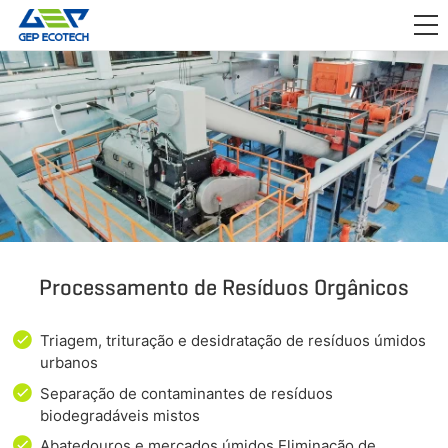
APLICAÇÃO

LANÇAMENTO
SOBRE NÓS
FALE CONOSCO
Processamento de Resíduos Orgânicos
Triagem, trituração e desidratação de resíduos úmidos
urbanos
Separação de contaminantes de resíduos
biodegradáveis mistos
Abatedouros e mercados úmidos Eliminação de